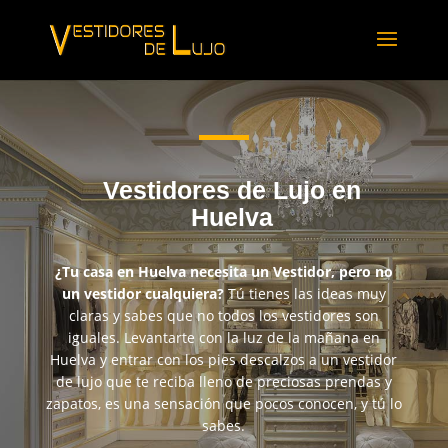
Vestidores de Lujo en
Huelva
¿Tu casa en Huelva necesita un Vestidor, pero no
un vestidor cualquiera?
Tú tienes las ideas muy
claras y sabes que no todos los vestidores son
iguales. Levantarte con la luz de la mañana en
Huelva y entrar con los pies descalzos a un vestidor
de lujo que te reciba lleno de preciosas prendas y
zapatos, es una sensación que pocos conocen, y tú lo
sabes.