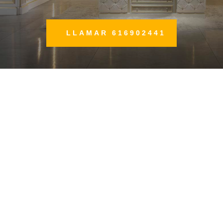
LLAMAR 616902441

Vestidores de lujo en Huelva
Si el vestidor de tus sueños no tiene
límites, nosotros tampoco. Tus deseos
son órdenes para nosotros.
l
Vestidores de Diseño en Huelva
Haznos ver cómo es el vestidor de lujo
de tus sueños y lo nosotros lo haremos
realidad para ti.