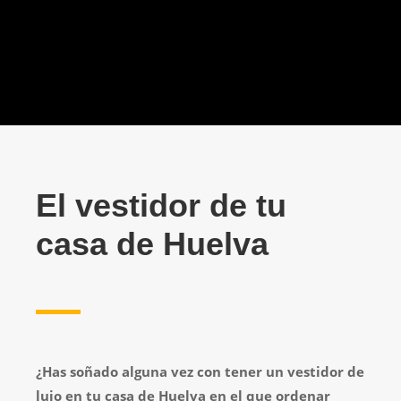
estantes, barras, rieles, zapateros, para
tus abrigos largos o la ropa de invierno, y
todo a tu medida y a medida del espacio
del que dispongas.
El vestidor de tu
casa de Huelva
¿Has soñado alguna vez con tener un vestidor de
lujo en tu casa de Huelva en el que ordenar