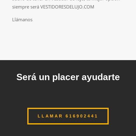
siempre será VESTIDORESDELUJO.COM
Llámanos
Será un placer ayudarte
LLAMAR 616902441