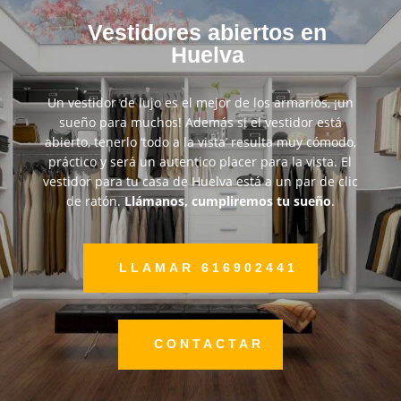
Vestidores abiertos en
Huelva
Un vestidor de lujo es el mejor de los armarios, ¡un
sueño para muchos! Además si el vestidor está
abierto, tenerlo ‘todo a la vista’ resulta muy cómodo,
práctico y será un autentico placer para la vista. El
vestidor para tu casa de Huelva está a un par de clic
de ratón.
Llámanos, cumpliremos tu sueño
.
LLAMAR 616902441
CONTACTAR