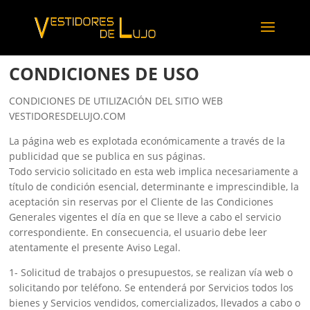
CONDICIONES DE USO
CONDICIONES DE UTILIZACIÓN DEL SITIO WEB
VESTIDORESDELUJO.COM
La página web es explotada económicamente a través de la
publicidad que se publica en sus páginas.
Todo servicio solicitado en esta web implica necesariamente a
título de condición esencial, determinante e imprescindible, la
aceptación sin reservas por el Cliente de las Condiciones
Generales vigentes el día en que se lleve a cabo el servicio
correspondiente. En consecuencia, el usuario debe leer
atentamente el presente Aviso Legal.
1- Solicitud de trabajos o presupuestos, se realizan vía web o
solicitando por teléfono. Se entenderá por Servicios todos los
bienes y Servicios vendidos, comercializados, llevados a cabo o