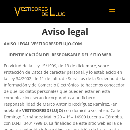
Aviso legal
AVISO LEGAL VESTIDORESDELUJO.COM
IDENTIFICACIÓN DEL RESPONSABLE DEL SITIO WEB.
En virtud de la Ley 15/1999, de 13 de diciembre, sobre
Protección de Datos de carácter personal, y lo establecido en
la Ley 34/2002, de 11 de julio, de Servicios de la Sociedad de la
Información y de Comercio Electrónico, te hacemos conocedor
de que los datos personales que pueden estar en esta
comunicación, serán incorporados a un fichero
responsabilidad de Marco Antonio Rodríguez Ramírez. (en
adelante
VESTIDORESDELUJO
) con domicilio social en; Calle
Domingo Fernández Maíllo 20 – 1º – 14900 Lucena – Córdoba,
con D.N.I: 34017998-D. La finalidad de este sitio web es la de
generar contenido informativo a disposición de los usuarios